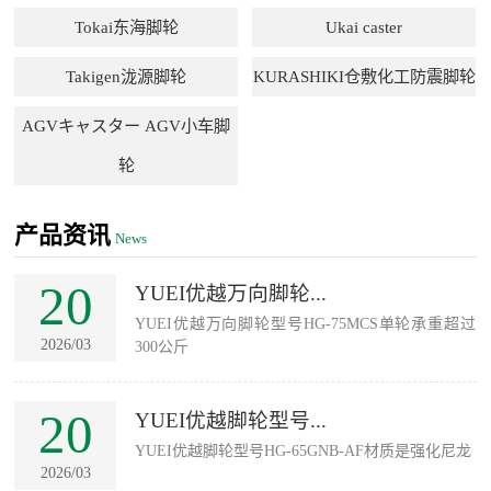
Tokai东海脚轮
Ukai caster
Takigen泷源脚轮
KURASHIKI仓敷化工防震脚轮
AGVキャスター AGV小车脚
轮
产品资讯
News
20
YUEI优越万向脚轮...
YUEI优越万向脚轮型号HG-75MCS单轮承重超过
2026/03
300公斤
20
YUEI优越脚轮型号...
YUEI优越脚轮型号HG-65GNB-AF材质是强化尼龙
2026/03