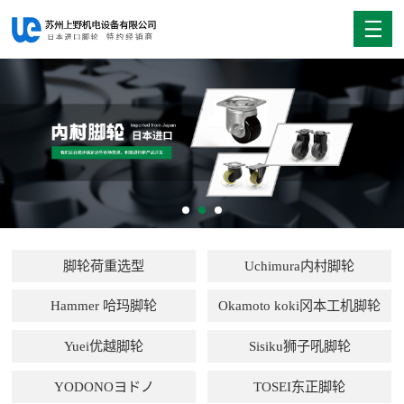
脚轮荷重选型
Uchimura内村脚轮
Hammer 哈玛脚轮
Okamoto koki冈本工机脚轮
Yuei优越脚轮
Sisiku狮子吼脚轮
YODONOヨドノ
TOSEI东正脚轮