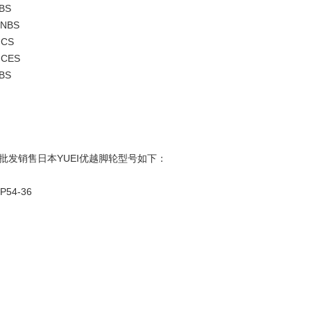
BS
GNBS
MCS
MCES
BS
批发销售日本YUEI优越脚轮型号如下：
P54-36