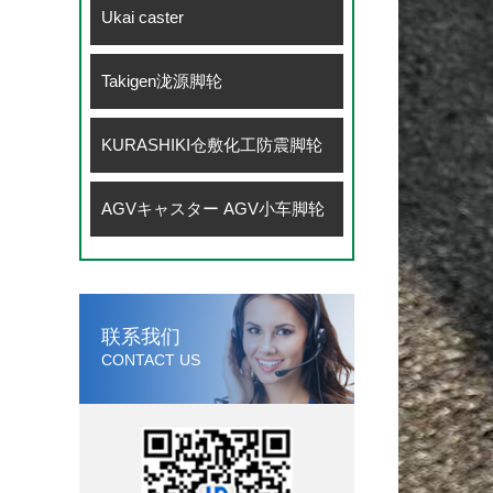
Ukai caster
Takigen泷源脚轮
KURASHIKI仓敷化工防震脚轮
AGVキャスター AGV小车脚轮
联系我们
CONTACT US