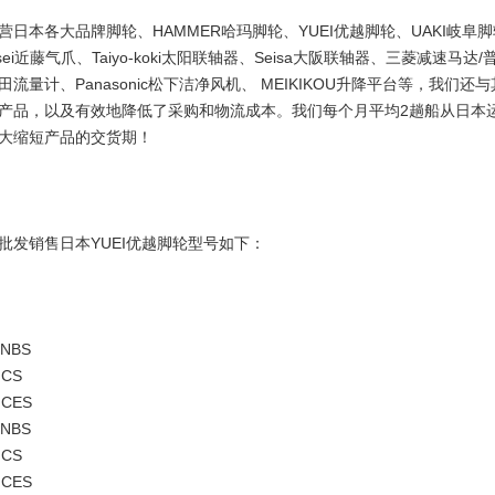
营日本各大品牌脚轮、HAMMER哈玛脚轮、YUEI优越脚轮、UAKI岐阜脚
ei近藤气爪、Taiyo-koki太阳联轴器、Seisa大阪联轴器、三菱减速马达/普
田流量计、Panasonic松下洁净风机、 MEIKIKOU升降平台等，
产品，以及有效地降低了采购和物流成本。我们每个月平均2趟船从日本
大缩短产品的交货期！
批发销售日本YUEI优越脚轮型号如下：
GNBS
MCS
MCES
GNBS
MCS
MCES