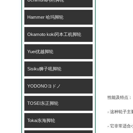
Hammer 哈玛脚轮
Okamoto koki冈本工机脚轮
Yuei优越脚轮
Sisiku狮子吼脚轮
YODONOヨドノ
性能及特点：
TOSEI东正脚轮
- 这种轮子
Tokai东海脚轮
- 它非常适