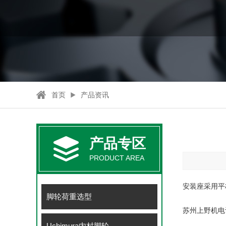
首页
产品资讯
产品专区
PRODUCT AREA
安装座采用平板
脚轮荷重选型
苏州上野机电设
Uchimura内村脚轮