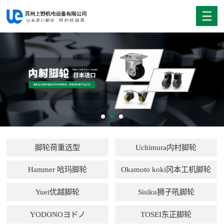
脚轮荷重选型
Uchimura内村脚轮
Hammer 哈玛脚轮
Okamoto koki冈本工机脚轮
Yuei优越脚轮
Sisiku狮子吼脚轮
YODONOヨドノ
TOSEI东正脚轮