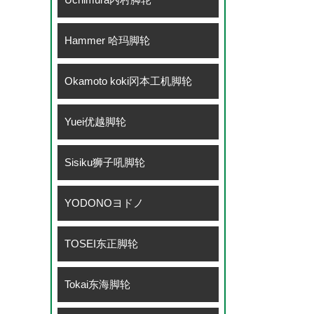
Hammer 哈玛脚轮
Okamoto koki冈本工机脚轮
Yuei优越脚轮
Sisiku狮子吼脚轮
YODONOヨドノ
TOSEI东正脚轮
Tokai东海脚轮