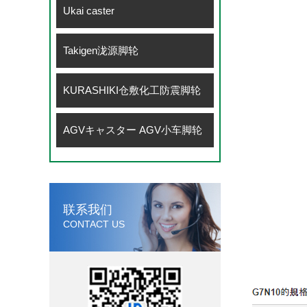
Ukai caster
Takigen泷源脚轮
KURASHIKI仓敷化工防震脚轮
AGVキャスター AGV小车脚轮
联系我们
CONTACT US